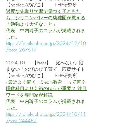
【nobico/のびこ】 PHP研究所
過度な先取り学習で傷つく子どもた
ち…シリコンバレーの幼稚園が教える
「勉強より大切なこと」
代表 中内玲子のコラムが掲載されま
した。
https://family.php.co.jp/2024/12/10
/post_26761/
2024.10.11
【Press】 比べない、悩
まない「のびのび子育て」応援サイト
【nobico/のびこ】 PHP研究所
- 最近よく聞く「Steam教育」って何？
理数科目より芸術のほうが重要？ 注目
ワードを専門家が解説
代表 中内玲子のコラムが掲載されま
した。
https://family.php.co.jp/2024/10/11
/post_24448/