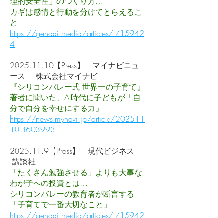
理的安全性」のつくり方…
カギは感情と行動を分けてとらえるこ
と
https://gendai.media/articles/-/15942
4
2025.11.10
【Press】 マイナビニュ
ース 株式会社マイナビ
『シリコンバレー式 世界一の子育て』
著者に聞いた、AI時代に子どもが「自
分で自分を幸せにする力」
https://news.mynavi.jp/article/202511
10-3603993
2025.11.9
【Press】 現代ビジネス
講談社
「たくさん勉強させる」よりも大事な
わが子への投資とは…
シリコンバレーの教育者が断言する
「子育てで一番大切なこと」
https://gendai.media/articles/-/15942