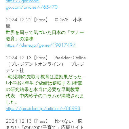
https://gentosha-
go.com/articles/-/65470
2024.12.22
【Press】 @DIME 小学
館
世界を周って気づいた日本の「マナー
教育」の凄味
https://dime.jp/genre/1901749/
2024.12.13
【Press】 President Online
（プレジデントオンライン） プレジ
デント社
- 幼児期の先取り教育は逆効果だった…
｢小学校4年生で成績は逆転する｣衝撃
の研究結果と本当に必要な早期教育
代表 中内玲子のコラムが掲載されま
した。
https://president.jp/articles/-/88998
2024.12.13
【Press】 比べない、悩
まない「のびのび子育て」応援サイト