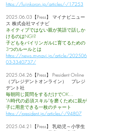
https://fujinkoron.jp/articles/-/17253
2025.06.03
【Press】 マイナビニュー
ス 株式会社マイナビ
ネイティブではない親が英語で話しか
けるのはNG!?
子どもをバイリンガルに育てるための
3つのルールとは
https://news.mynavi.jp/article/202506
03-3340737/
2025.04.26
【Press】 President Online
（プレジデントオンライン） プレジ
デント社
毎朝同じ質問をするだけでOK…
"AI時代の必須スキル"を磨くために親が
子に用意できる一枚のチャート
https://president.jp/articles/-/94807
2025.04.21
【Press】 乳幼児～小学生